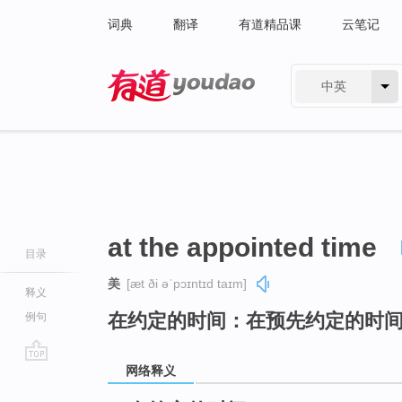
词典
翻译
有道精品课
云笔记
中英
有道 - 网易旗下搜索
at the appointed time
目录
美
[æt ði əˈpɔɪntɪd taɪm]
释义
在约定的时间：在预先约定的时
例句
网络释义
go
top