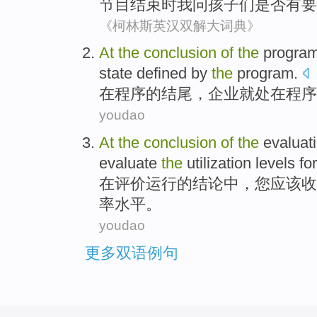
节目
结束
时
我
问
孩子们
是否
有
要
《柯林斯英汉双解大词典》
At
the
conclusion
of
the
progra
state
defined
by
the
program.
在
程序
的
结尾
，
企业
就处在
程序
youdao
At
the
conclusion
of
the
evaluat
evaluate
the
utilization
levels
fo
在
评价
运行
的
结论
中，
您
应该
收
率
水平
。
youdao
更多双语例句