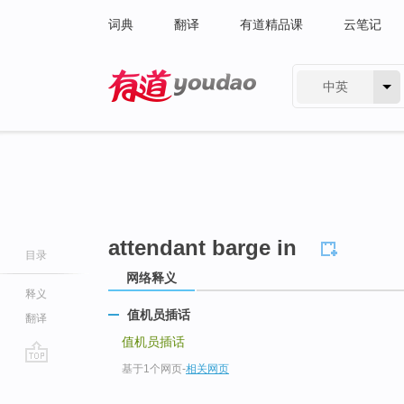
词典
翻译
有道精品课
云笔记
中英
有道 - 网易旗下搜索
attendant barge in
目录
网络释义
释义
值机员插话
翻译
值机员插话
基于1个网页
-
相关网页
go
top