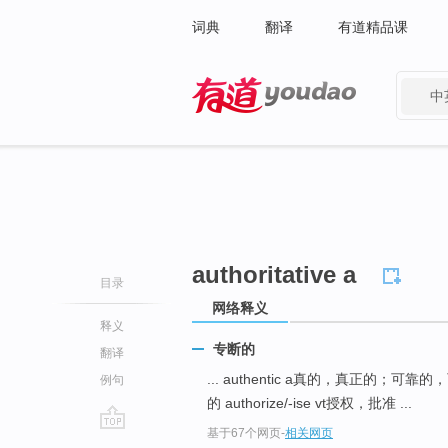
词典
翻译
有道精品课
中
有道 - 网易旗下搜索
authoritative a
目录
网络释义
释义
专断的
翻译
... authentic a真的，真正的；可靠
例句
的 authorize/-ise vt授权，批准 ...
基于67个网页
-
相关网页
go