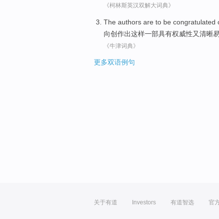
《柯林斯英汉双解大词典》
The authors
are to be
congratulated
向创作
出
这样
一部具有权威性又
清晰
《牛津词典》
更多双语例句
关于有道
Investors
有道智选
官