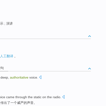
示 ; 演讲
人工翻译
。
例句
d
deep
,
authoritative
voice
.
oice
came
through
the
static
on
the
radio
.
音传出
了
一
个
威严
的
声音
。