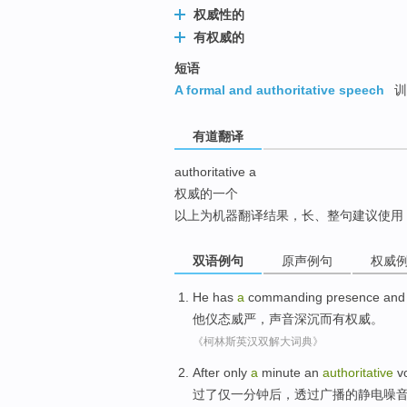
权威性的
top
有权威的
短语
A formal and authoritative speech
训
有道翻译
authoritative a
权威的一个
以上为机器翻译结果，长、整句建议使用
双语例句
原声例句
权威
He
has
a
commanding
presence an
他
仪态
威严，声音
深沉
而
有权威
。
《柯林斯英汉双解大词典》
After
only
a
minute
an
authoritative
v
过
了
仅
一
分钟
后，
透过
广播
的
静电
噪