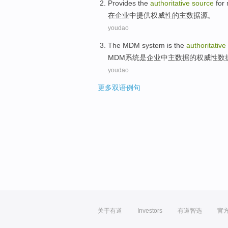
Provides
the
authoritative
source
for
在
企业
中
提供
权威性
的
主
数据源
。
youdao
The MDM
system
is
the
authoritative
MDM
系统
是
企业
中
主
数据
的
权威性
数
youdao
更多双语例句
关于有道
Investors
有道智选
官