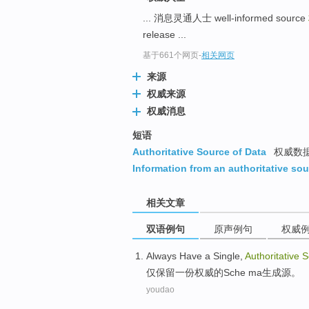
... 消息灵通人士 well-informed source
release ...
基于661个网页
-
相关网页
来源
权威来源
权威消息
短语
Authoritative Source of Data
权威数
Information from an authoritative so
相关文章
双语例句
原声例句
权威
Always Have
a
Single,
Authoritative
S
仅保留
一份
权威
的
Sche ma
生成
源
。
youdao