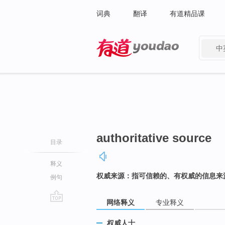
词典
翻译
有道精品课
中
有道 - 网易旗下搜索
authoritative source
目录
释义
权威来源：指可信赖的、有权威的信息来
例句
网络释义
专业释义
go
top
权威人士