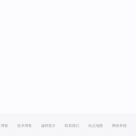
方博客
技术博客
诚聘英才
联系我们
站点地图
网络举报