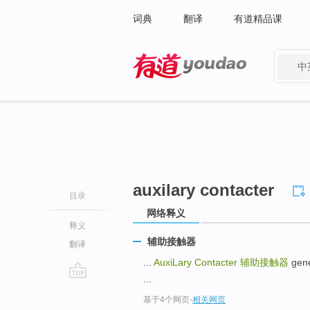
词典
翻译
有道精品课
中
有道 - 网易旗下搜索
auxilary contacter
目录
网络释义
释义
辅助接触器
翻译
...
AuxiLary Contacter
辅助接触器
gen
...
go
基于4个网页
-
相关网页
top