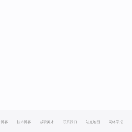
方博客
技术博客
诚聘英才
联系我们
站点地图
网络举报