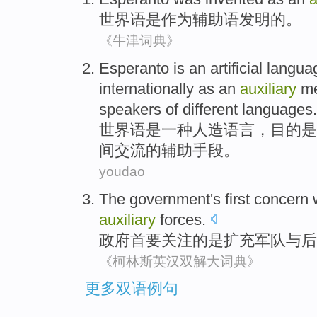
世界语
是
作为
辅助
语
发明
的。
《牛津词典》
Esperanto
is
an
artificial
langua
internationally
as an
auxiliary
m
speakers
of
different
languages
.
世界语
是
一种
人造
语言
，
目的
是
间
交流
的
辅助
手段
。
youdao
The government
's first
concern
auxiliary
forces
.
政府
首要
关注
的
是
扩充
军队
与
后
《柯林斯英汉双解大词典》
更多双语例句