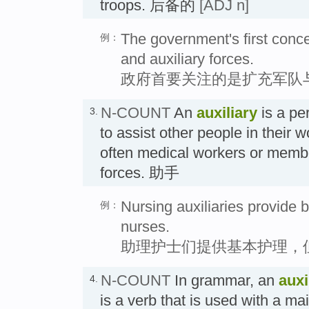
troops. 后备的
[ADJ n]
The government's first conc
例：
and auxiliary forces.
政府首要关注的是扩充军队
N-COUNT
An
auxiliary
is a pe
3.
to assist other people in their w
often medical workers or memb
forces. 助手
Nursing auxiliaries provide b
例：
nurses.
助理护士们提供基本护理，
N-COUNT
In grammar, an
auxi
4.
is a verb that is used with a ma