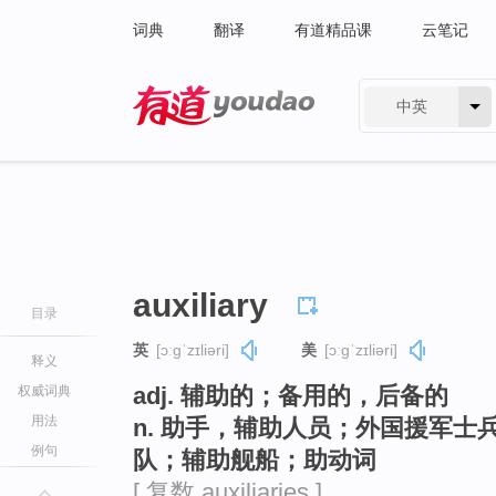
词典
翻译
有道精品课
云笔记
中英
有道 - 网易旗下搜索
auxiliary
目录
英
[ɔːɡˈzɪliəri]
美
[ɔːɡˈzɪliəri]
释义
adj. 辅助的；备用的，后备的
权威词典
用法
n. 助手，辅助人员；外国援军
例句
队；辅助舰船；助动词
[ 复数 auxiliaries ]