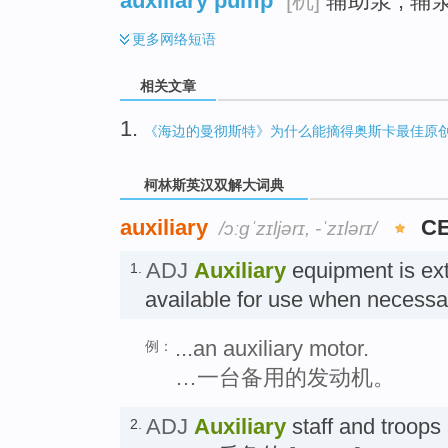
auxiliary pump
[机]
辅助泵 ; 辅泵
更多
网络短语
相关文章
1.
《海边的曼彻斯特》为什么能摘得奥斯卡最佳原
柯林斯英汉双解大词典
auxiliary
CE
/ɔːɡˈzɪljərɪ, -ˈzɪlərɪ/
ADJ
Auxiliary
equipment is ext
1.
available for use when nece
...an auxiliary motor.
例：
…一台备用的发动机。
ADJ
Auxiliary
staff and troops 
2.