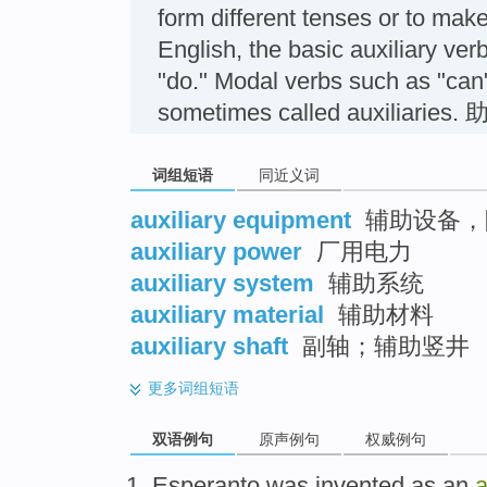
form different tenses or to make
English, the basic auxiliary ver
"do." Modal verbs such as "can"
sometimes called auxiliaries
词组短语
同近义词
auxiliary equipment
辅助设备，
auxiliary power
厂用电力
auxiliary system
辅助系统
auxiliary material
辅助材料
auxiliary shaft
副轴；辅助竖井
更多
词组短语
双语例句
原声例句
权威例句
Esperanto
was
invented
as an
a