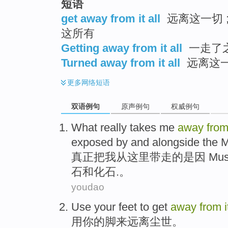
短语
get away from it all
远离这一切 ;
这所有
Getting away from it all
一走了
Turned away from it all
远离这
更多
网络短语
双语例句
原声例句
权威例句
What really
takes
me
away
fro
exposed
by
and
alongside the
M
真正
把
我
从
这里带走
的是
因
Mu
石
和
化石
.。
youdao
Use
your
feet
to
get
away
from
用
你
的
脚
来
远离
尘世。