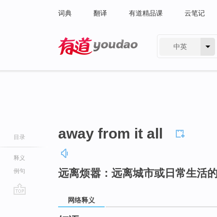
词典
翻译
有道精品课
云笔记
中英
有道 - 网易旗下搜索
away from it all
目录
释义
远离烦嚣：远离城市或日常生活
例句
网络释义
go
top