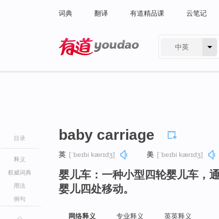
词典
翻译
有道精品课
云笔记
中英
有道 - 网易旗下搜索
baby carriage
目录
英
[ˈbeɪbi kærɪdʒ]
美
[ˈbeɪbi kærɪdʒ]
释义
婴儿车：一种小型四轮婴儿车，
权威词典
用法
婴儿四处移动。
例句
网络释义
专业释义
英英释义