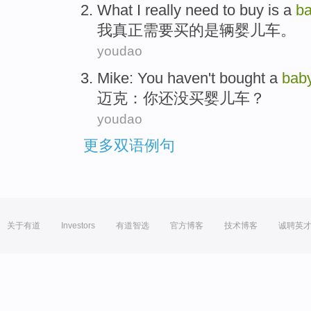
What I
really
need to
buy
is
a
b
我
真正
需要
买
的
是
辆
婴儿车
。
youdao
Mike
:
You
haven't
bought
a
bab
迈克
：
你
还
没
买
婴儿车
？
youdao
更多双语例句
关于有道
Investors
有道智选
官方博客
技术博客
诚聘英