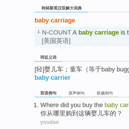
柯林斯英汉双解大词典
baby carriage
N-COUNT
A
baby carriage
is 
1.
[美国英语]
同近义词
[轻]婴儿车；童车（等于baby buggy
baby carrier
双语例句
原声例句
权威例句
Where did
you
buy the
baby
car
你
从
哪里
购到这辆
婴儿车
的？
youdao