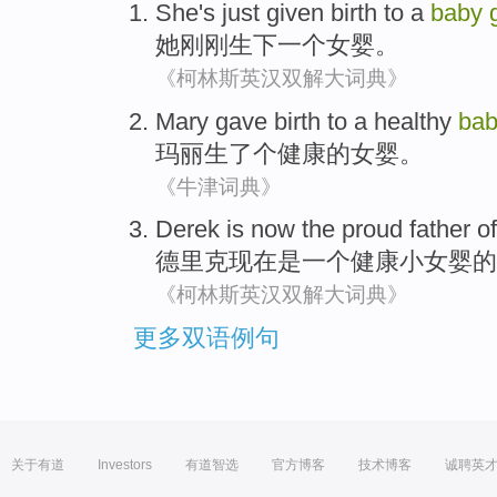
She
's just
given birth to
a
baby
她
刚刚
生
下
一个
女婴
。
《柯林斯英汉双解大词典》
Mary
gave birth to
a
healthy
ba
玛丽
生
了个
健康
的
女婴
。
《牛津词典》
Derek
is
now
the
proud
father
of
德里克
现在
是
一个
健康
小
女婴
的
《柯林斯英汉双解大词典》
更多双语例句
关于有道
Investors
有道智选
官方博客
技术博客
诚聘英