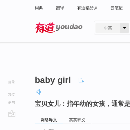
词典
翻译
有道精品课
云笔记
中英
有道 - 网易旗下搜索
baby girl
目录
释义
宝贝女儿：指年幼的女孩，通常
例句
网络释义
英英释义
go
top