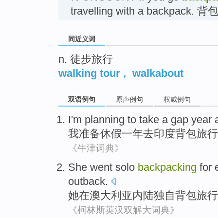
travelling with a backpack.
同近义词
n. 徒步旅行
walking tour
,
walkabout
双语例句
原声例句
权威例句
I'm
planning to
take a gap
year
我
准备
休假
一
年
去
印度
背包旅行
《牛津词典》
She
went solo
backpacking
for
outback
.
她
在
澳大利亚
内陆
独自
背包旅行
《柯林斯英汉双解大词典》