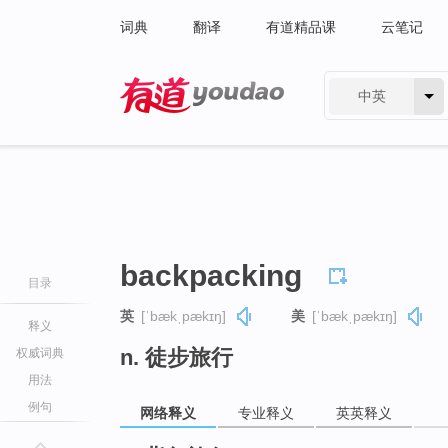
词典
翻译
有道精品课
云笔记
中英
有道 - 网易旗下搜索
backpacking
目录
英
[ˈbækˌpækɪŋ]
美
[ˈbækˌpækɪŋ]
释义
n. 徒步旅行
权威词典
用法
例句
网络释义
专业释义
英英释义