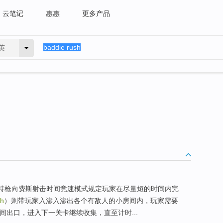
云笔记
惠惠
更多产品
英
，持枪向费斯射击时间竞速模式规定玩家在尽量短的时间内完
sh
）则带玩家入渗入渗出各个有敌人的小房间内，玩家需要
间出口，进入下一关卡继续收集，直至计时...