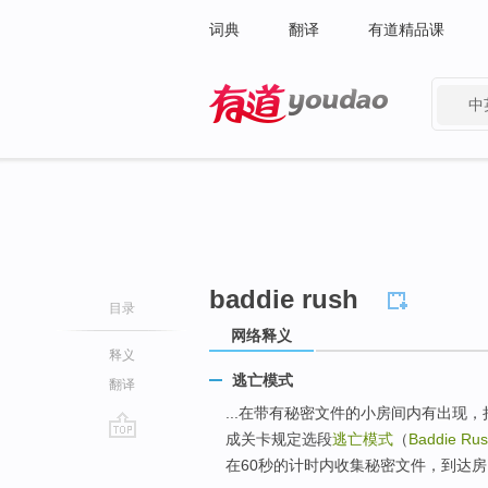
词典
翻译
有道精品课
中
有道 - 网易旗下搜索
baddie rush
目录
网络释义
释义
逃亡模式
翻译
...在带有秘密文件的小房间内有出现
成关卡规定选段
逃亡模式
（
Baddie Ru
go
在60秒的计时内收集秘密文件，到达房
top