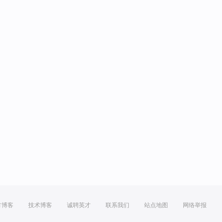
方博客
技术博客
诚聘英才
联系我们
站点地图
网络举报