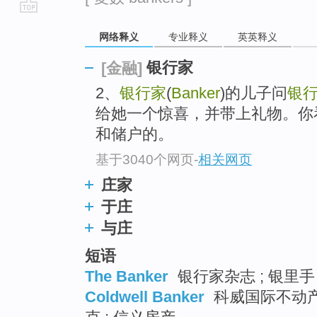
go
网络释义
专业释义
英英释义
top
银行家
[金融]
2、
银行家
(
Banker
)的儿子问
银
给她一个惊喜，并带上礼物。你
和储户的。
基于3040个网页
-
相关网页
庄家
于庄
与庄
短语
The Banker
银行家杂志 ; 银里手 
Coldwell Banker
科威国际不动产 