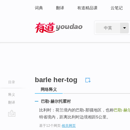
词典
翻译
有道精品课
云笔记
中英
有道 - 网易旗下搜索
barle her-tog
目录
网络释义
释义
巴勒·赫尔托霍村
翻译
比利时：荷兰境内的巴勒-那骚地区，也称
巴勒·赫
特省境内，距离比利时边境相距5公里。
go
基于12个网页
-
相关网页
top