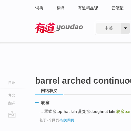
词典
翻译
有道精品课
云笔记
中英
有道 - 网易旗下搜索
barrel arched continuo
目录
网络释义
释义
轮窑
翻译
... 罩式窑top-hat kiln 蒸笼窑doughnut kiln
轮窑barre
基于2个网页
-
相关网页
go
top