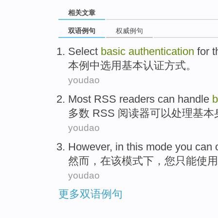
相关文章
双语例句
权威例句
Select
basic
authentication
for
t
本
例
中选用
基本
认证方式
。
youdao
Most
RSS
readers
can
handle
b
多数
RSS
阅读器
可以
处理
基本
youdao
However
,
in
this
mode
you
can 
然而
，
在
该
模式下
，
您
只能
使用
youdao
更多双语例句