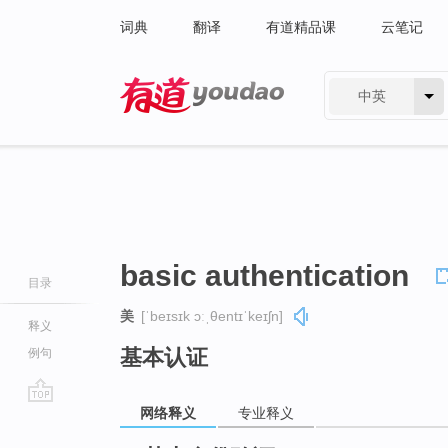
词典
翻译
有道精品课
云笔记
中英
有道 - 网易旗下搜索
basic authentication
目录
美
[ˈbeɪsɪk ɔːˌθentɪˈkeɪʃn]
释义
基本认证
例句
网络释义
专业释义
go
top