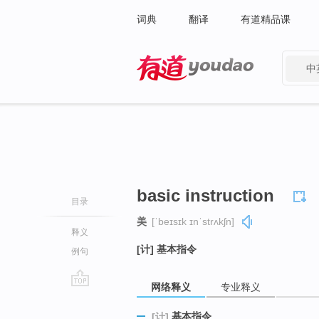
词典
翻译
有道精品课
中
有道 - 网易旗下搜索
basic instruction
目录
美
[ˈbeɪsɪk ɪnˈstrʌkʃn]
释义
[计] 基本指令
例句
网络释义
专业释义
go
top
基本指令
[计]