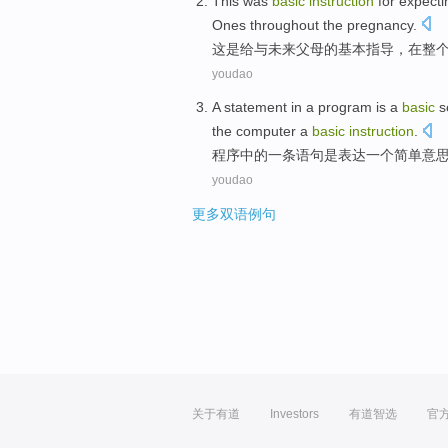
This
was
basic
instruction
for
expecti
Ones
throughout the
pregnancy
.
这
是
给与未来
父母
的
基本
指导
，在
整
youdao
A
statement
in
a
program
is
a
basic
s
the computer
a
basic
instruction
.
程序
中的
一
条
语句
是
表达
一个
简单
意
youdao
更多双语例句
关于有道
Investors
有道智选
官