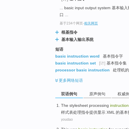
... basic input output system 
口 ...
基于234个网页
-
相关网页
根基指令
基本输入输出系统
短语
basic instruction word
基本指令字
basic instruction set
[计]
基本指令集
processor basic instruction
处理机的
更多
网络短语
双语例句
原声例句
权威
The
stylesheet
processing
instruction
样式表
处理
指令
提供
显示
XML
的
基本
youdao