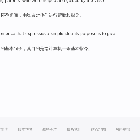
ng
parents
,
who
were
helped
and
guided
by the
Wise
个
怀孕期间
，
由
智者
对
他们
进行
帮助
和
指导
。
entence
that
expresses
a
simple
idea-its
purpose
is
to give
思的
基本
句子
，其
目的
是
给
计算机
一条基本
指令
。
方博客
技术博客
诚聘英才
联系我们
站点地图
网络举报