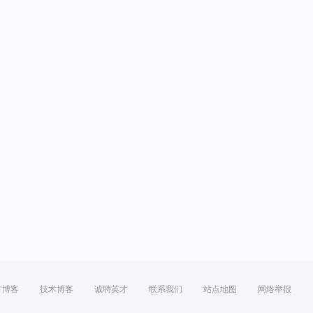
方博客
技术博客
诚聘英才
联系我们
站点地图
网络举报