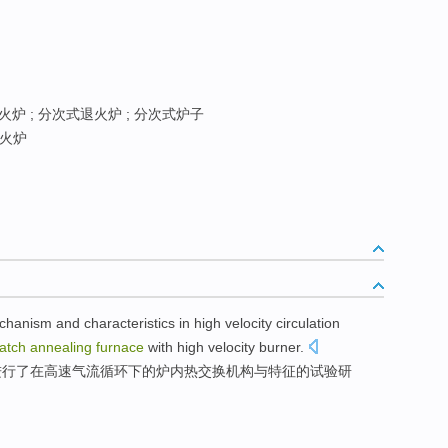
炉 ; 分次式退火炉 ; 分次式炉子
火炉
chanism
and
characteristics
in
high
velocity
circulation
atch
annealing
furnace
with
high
velocity
burner
.
进行了
在
高速
气流
循环下
的
炉
内热
交换
机构
与
特征
的
试验
研