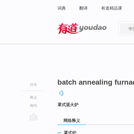
词典
翻译
有道精品课
中
有道 - 网易旗下搜索
batch annealing furna
目录
释义
罩式退火炉
例句
网络释义
go
top
罩式炉