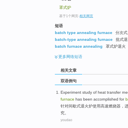
罩式炉
基于1个网页
-
相关网页
短语
batch type annealing furnace
分次式火
batch-type annealing furnace
批式退
batch furnace annealing
罩式炉退火
更多
网络短语
相关文章
双语例句
Experiment
study
of
heat
transfer
me
furnace
has been accomplished
for
b
针对
间歇式
退火炉
使用
高速
燃烧器
，
究
。
youdao