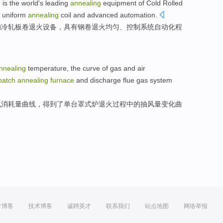
e
is
the
world
's leading
annealing
equipment
of
Cold
Rolled
y
uniform
annealing
coil
and
advanced
automation
.
的
冷轧板
卷
退火
设备
，具有钢
卷
退火
均匀
、控制
系统
自动化
程
nnealing
temperature
, the curve of
gas
and
air
batch
annealing
furnace
and discharge
flue
gas
system
气
消耗量
曲线，
得到
了
单
台罩式
炉
退火过程
中的
抽
风量
变化曲
。
方博客
技术博客
诚聘英才
联系我们
站点地图
网络举报