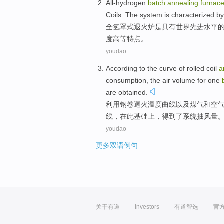
All-hydrogen
batch
annealing
furnac
Coils. The
system
is
characterized
b
全氢
罩
式退
火炉
是
具有
世界
先进水平
度
高等
特点。
youdao
According
to the
curve
of
rolled coil
a
consumption
, the
air
volume
for
one
are obtained
.
利用
钢
卷
退火
温度
曲线
以及
煤气
和
空
线，
在
此基础上，得到了
系统
抽
风量
youdao
更多双语例句
关于有道
Investors
有道智选
官