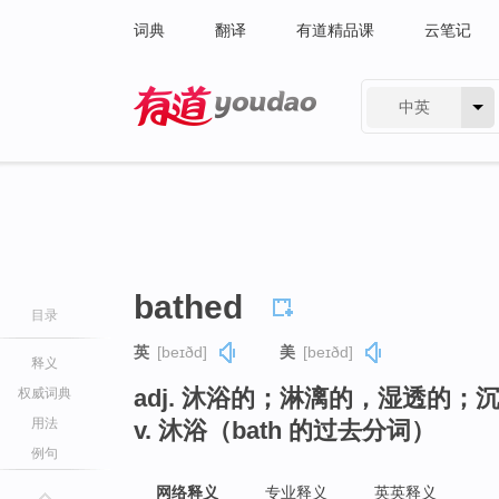
词典
翻译
有道精品课
云笔记
中英
有道 - 网易旗下搜索
bathed
目录
英
[beɪðd]
美
[beɪðd]
释义
adj. 沐浴的；淋漓的，湿透的；
权威词典
用法
v. 沐浴（bath 的过去分词）
例句
网络释义
专业释义
英英释义