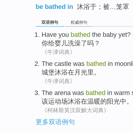
be bathed in
沐浴于；被…笼罩
双语例句
权威例句
Have
you
bathed
the
baby
yet?
你
给
婴儿
洗澡
了吗？
《牛津词典》
The castle
was
bathed
in
moonl
城堡
沐浴
在
月光里
。
《牛津词典》
The
arena
was
bathed
in
warm
该
运动场
沐浴
在
温暖
的
阳光
中。
《柯林斯英汉双解大词典》
更多双语例句