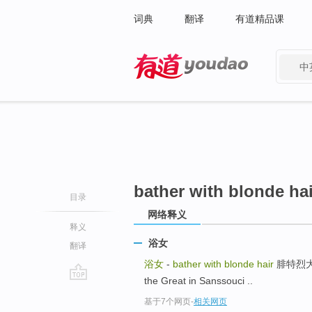
词典
翻译
有道精品课
中
有道 - 网易旗下搜索
bather with blonde hai
目录
网络释义
释义
浴女
翻译
浴女
-
bather with blonde hair
腓特烈大帝在
the Great in Sanssouci ..
go
基于7个网页
-
相关网页
top