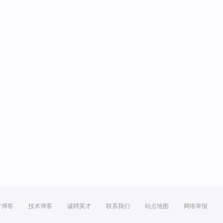
方博客
技术博客
诚聘英才
联系我们
站点地图
网络举报