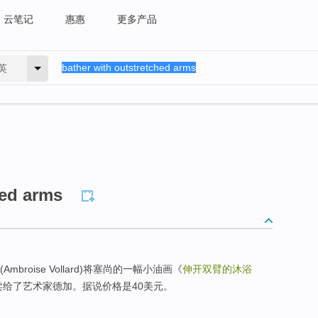
云笔记
惠惠
更多产品
英
hed arms
broise Vollard)将塞尚的一幅小油画《
伸开双臂的沐浴
卖给了艺术家德加。据说价格是40美元。