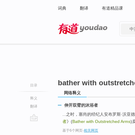
词典
翻译
有道精品课
中
有道 - 网易旗下搜索
bather with outstretc
目录
网络释义
释义
伸开双臂的沐浴者
翻译
...之时，塞尚的经纪人安布罗斯·沃亚德(Am
者
》(
Bather with Outstretched Arms
)
go
基于6个网页
-
相关网页
top