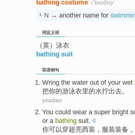
bathing costume
/ˈbeɪðɪŋ/
N
→ another name for
swimmin
1.
同近义词
（英）泳衣
bathing suit
双语例句
Wring
the
water
out
of
your
wet
把
你
的
游泳衣
里
的
水
拧
出去
。
youdao
You
could
wear
a
super
bright
s
or
a
bathing
suit
.
你
可以
穿
超
亮
西装
，
服装
装备
，