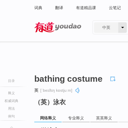
词典
翻译
有道精品课
云笔记
中英
有道 - 网易旗下搜索
bathing costume
目录
英
[ˈbeɪðɪŋ kɒstjuːm]
释义
（英）泳衣
权威词典
用法
例句
网络释义
专业释义
英英释义