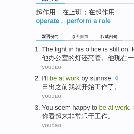
起作用，在上班；在起作用
operate
,
perform a role
双语例句
原声例句
权威例句
T
he light in his office is still o
他
办公室的灯还亮着。他现在一
youdao
I
'll
be
at
work
by
sunrise
.
日出之前
我
就
开始
工作
了
。
youdao
You
seem
happy to
be
at
work
.
你
看起来
非常
乐于
工作
。
youdao