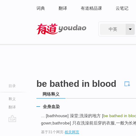
词典
翻译
有道精品课
云笔记
中英
有道 - 网易旗下搜索
be bathed in blood
目录
网络释义
释义
全身血染
翻译
... [bathhouse] 澡堂;洗澡的地方 [
be bathed in blo
gown;bathrobe] 只在洗澡前后穿的衣服,一般为长袍形
go
基于31个网页
-
相关网页
top