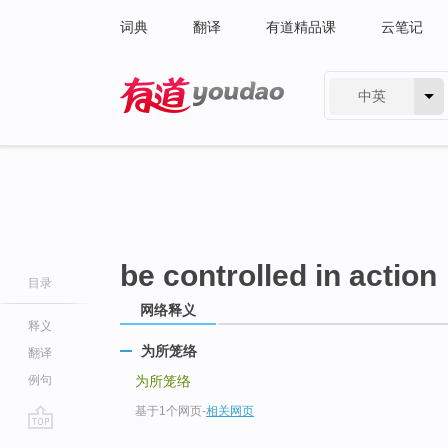
词典
翻译
有道精品课
云笔记
中英
有道 - 网易旗下搜索
be controlled in action
目录
网络释义
释义
为所笼络
翻译
例句
为所笼络
基于1个网页
-
相关网页
go