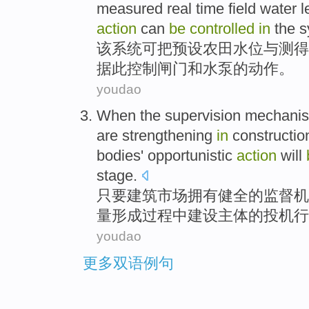
measured
real time
field water 
action
can
be
controlled
in
the
s
该
系统
可
把预设
农田
水位
与
测
得
据此
控制
闸门
和
水泵
的
动作
。
youdao
When
the
supervision
mechani
are strengthening
in
constructio
bodies'
opportunistic
action
will
stage.
只要
建筑
市场
拥有
健全的
监督
机
量形成过程
中
建设
主体
的
投机
行
youdao
更多双语例句