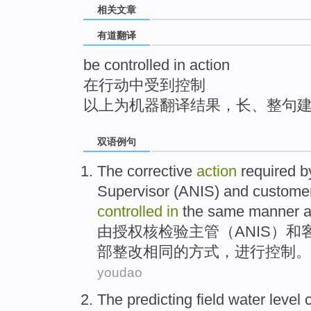
相关文章
top
有道翻译
be controlled in action
在行动中受到控制
以上为机器翻译结果，长、整句
双语例句
The
corrective
action
required
b
Supervisor
(
ANIS
)
and
custome
controlled
in
the
same
manner
由
授权
核
检验
主管
（
ANIS
）
和
部
整改
相同
的方式
，
进行控制
。
youdao
The
predicting
field
water
level