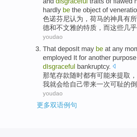
and
disgraceful
traits
of
flawed
hardly
be
the
object
of
venerati
色诺芬
尼认为，
荷马
的
神
具有
所
德
和
不文雅
的
特质
，
而
这些
几乎
youdao
That
deposIt
may
be
at any mo
employed
It
for
another
purpose
dIsgraceful
bankruptcy.
那
笔存款随时
都有
可能
来
提取
，
我
就
会给自己带来
一次可耻
的倒
youdao
更多双语例句