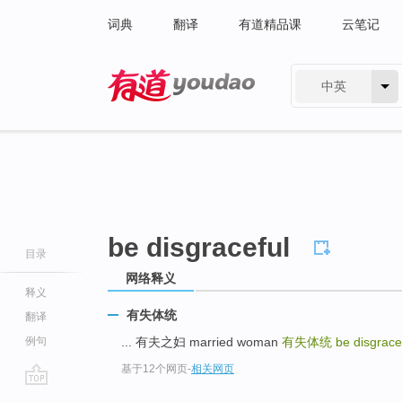
词典
翻译
有道精品课
云笔记
中英
有道 - 网易旗下搜索
be disgraceful
目录
网络释义
释义
有失体统
翻译
例句
... 有夫之妇 married woman
有失体统
be disgrace
基于12个网页
-
相关网页
go