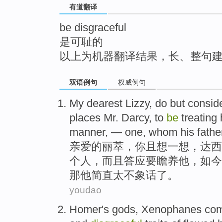
有道翻译
top
be disgraceful
是可耻的
以上为机器翻译结果，长、整句
双语例句
权威例句
My dearest
Lizzy
,
do
but
consid
places
Mr.
Darcy
, to
be
treating
manner, —
one
, whom his fath
亲爱的
丽
萃
，
你
且
想一想
，
达
西
个
人
，而且
答应
要
瞻养
他
，如今
那他简直太
不象话
了
。
youdao
Homer
's
gods
,
Xenophanes
com