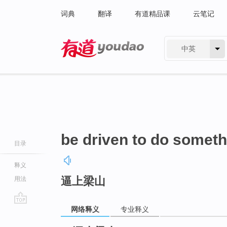
词典
翻译
有道精品课
云笔记
中英
有道 - 网易旗下搜索
be driven to do someth
目录
释义
逼上梁山
用法
网络释义
专业释义
go
top