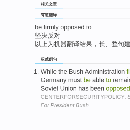
相关文章
top
有道翻译
be firmly opposed to
坚决反对
以上为机器翻译结果，长、整句
权威例句
While the Bush Administration
f
Germany must
be
able
to
remain
Soviet Union has been
opposed
CENTERFORSECURITYPOLICY:
For President Bush