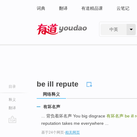
词典
翻译
有道精品课
云笔记
中英
有道 - 网易旗下搜索
be ill repute
目录
网络释义
释义
有坏名声
翻译
... 背负着坏名声 You big disgrace
有坏名声
be ill 
reputation takes me everywhere ...
go
基于24个网页
-
相关网页
top