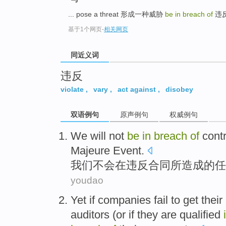
top
... pose a threat 形成一种威胁
be in breach of
违
基于1个网页
-
相关网页
同近义词
违反
violate
,
vary
,
act against
,
disobey
双语例句
原声例句
权威例句
We
will not
be
in
breach
of
cont
Majeure
Event
.
我们
不会
在
违反
合同
所
造成
的
任
youdao
Yet
if
companies
fail to
get
their
auditors
(
or
if
they
are
qualified