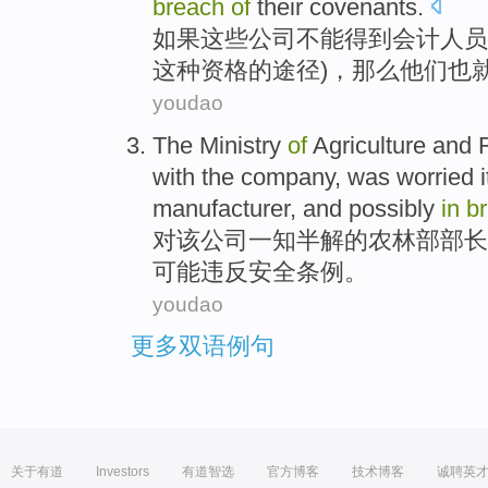
breach
of
their
covenants
.
如果
这些公司
不能
得到
会计
人员
这种
资格
的
途径
)，
那么
他们
也
youdao
The
Ministry
of
Agriculture and 
with the
company
, was
worried
i
manufacturer
, and
possibly
in
b
对
该
公司
一知半解
的
农林部部长
可能
违反
安全
条例
。
youdao
更多双语例句
关于有道
Investors
有道智选
官方博客
技术博客
诚聘英