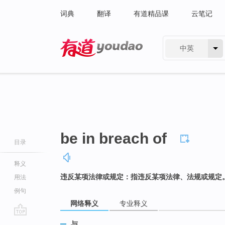
词典
翻译
有道精品课
云笔记
中英
有道 - 网易旗下搜索
be in breach of
目录
释义
违反某项法律或规定：指违反某项法律、法规或规定
用法
例句
网络释义
专业释义
go
与