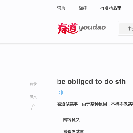
词典
翻译
有道精品课
中
有道 - 网易旗下搜索
be obliged to do sth
目录
释义
被迫做某事：由于某种原因，不得不做某
go
网络释义
top
被迫做某事