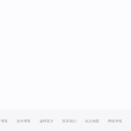
方博客
技术博客
诚聘英才
联系我们
站点地图
网络举报