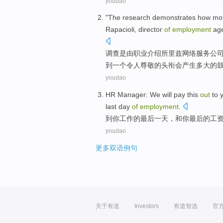
youdao
"The
research
demonstrates
how
mot
Rapacioli
,
director
of
employment
ag
调查
是由
职业
介绍所里兹
网络
服务
公
到
一
个令人
尊敬
的
头衔
会
产生
多大
的鼓
youdao
HR Manager: We will pay this
out
to
last
day
of
employment
.
到
你
工作
的
最后
一天
，
和
你
最后
的
工
youdao
更多双语例句
关于有道
Investors
有道智选
官