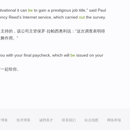
ivational it
can
be
to
gain
a
prestigious
job
title
," said Paul
ency
Reed's
Internet
service
,
which
carried
out
the survey
.
司
主持
的
，
该
公司
主管
保罗·拉
帕西
奥利说：“
这次
调查表明
得
舞作用。”
you
with
your
final
paycheck
, which will
be
issued
on your
资一起
给
你。
方博客
技术博客
诚聘英才
联系我们
站点地图
网络举报