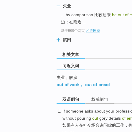
top
失业
... by comparison 比较起来
be out of
边；在附近 ...
基于969个网页
-
相关网页
赋闲
相关文章
同近义词
失业；解雇
out of work
,
out of bread
双语例句
权威例句
If
someone
asks about
your
professi
without
pouring
out
gory
details
of
em
如果
有人
在
社交
场合
询问
你
的
工作
，