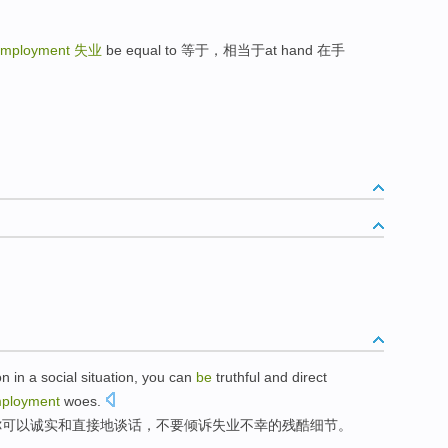
 employment
失业
be equal to 等于，相当于at hand 在手
on
in
a
social
situation
,
you
can
be
truthful
and
direct
ployment
woes
.
你
可以
诚实
和
直接
地谈话，不要
倾诉
失业
不幸
的残酷
细节
。