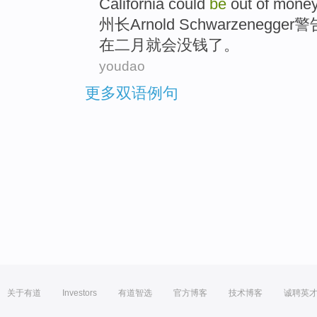
California
could
be
out of
mone
州长
Arnold Schwarzenegger
警
在
二月
就
会没
钱
了
。
youdao
更多双语例句
关于有道
Investors
有道智选
官方博客
技术博客
诚聘英