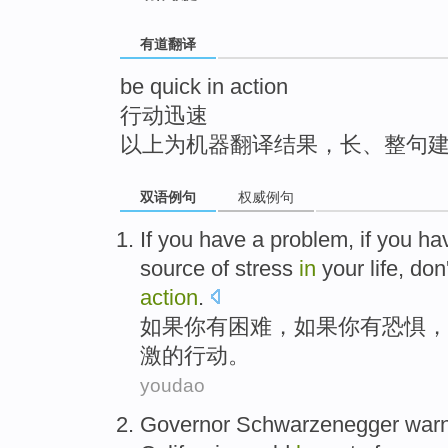
top
有道翻译
be quick in action
行动迅速
以上为机器翻译结果，长、整句
双语例句
权威例句
If
you
have
a
problem
, if you h
source
of
stress
in
your life,
don'
action
.
如果
你
有
困难
，如果你有
恐惧
，
激
的
行动
。
youdao
Governor
Schwarzenegger
war