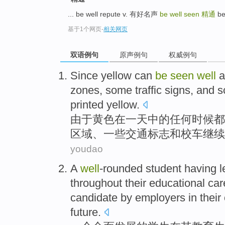
... be well repute v. 有好名声
be well seen
精通
be
基于1个网页
-
相关网页
双语例句
原声例句
权威例句
Since
yellow
can
be
seen
well
a
zones
,
some
traffic
signs
,
and
s
printed
yellow.
由于
黄色
在
一天
中的
任何
时候
都
区域
、
一些
交通
标志
和
校车
继续
youdao
A
well
-rounded
student
having
l
throughout
their
educational
car
candidate
by
employers
in
their
future.