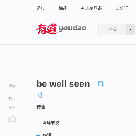
词典
翻译
有道精品课
云笔记
中英
有道 - 网易旗下搜索
be well seen
目录
释义
精通
例句
网络释义
go
top
精通