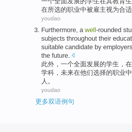
一个
全面发展
的
学生
在
其
教育
生
在所选
的
职业
中
被
雇主
视为
合适
youdao
Furthermore
,
a
well
-rounded
st
subjects
throughout
their
educat
suitable
candidate
by
employer
the
future
.
此外
，
一
个
全面发展
的
学生
，
在
学科
，未来
在
他们
选择
的
职业中
人
。
youdao
更多双语例句