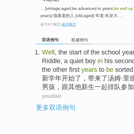
... [vintage;aged;be advanced in years;
be well up
years] 指衰老的人 [old;aged] 年老;年岁大 ...
基于8个网页
-
相关网页
双语例句
权威例句
Well
, the start of the
school
year
Riddle
,
a
quiet
boy
in
his
secon
the
other
first
years
to
be
sorted
新
学年
开始了，带来了
汤姆
·
里
男孩
，
跟
其他
新生一起
排队
参加
youdao
更多双语例句