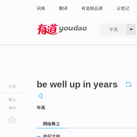
词典
翻译
有道精品课
云笔记
中英
有道 - 网易旗下搜索
be well up in years
目录
释义
年高
例句
网络释义
go
top
年纪大的