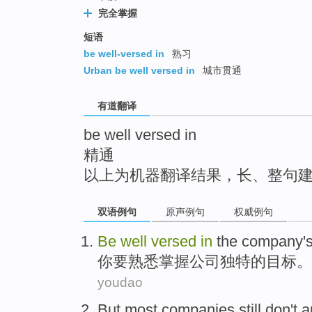
top
完全掌握
短语
be well-versed in
熟习
Urban be well versed in
城市贯通
有道翻译
be well versed in
精通
以上为机器翻译结果，长、整句
双语例句
原声例句
权威例句
Be
well
versed
in
the
company
'
你要
熟悉
掌握
公司
独特的
目标。
youdao
But
most
companies
still
don't
a