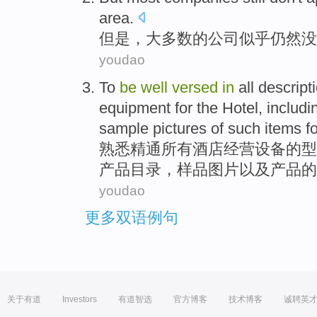
area
.
但是
，
大多数
的
公司
似乎
仍然
没
youdao
To
be
well
versed
in
all
descript
equipment
for
the Hotel
,
includi
sample
pictures
of
such
items
f
熟悉
精通
所有
酒店
经营
设备
的
型
产品
目录
，
样品
图片
以及产品的
youdao
更多双语例句
关于有道
Investors
有道智选
官方博客
技术博客
诚聘英