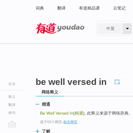
词典
翻译
有道精品课
云笔记
中英
有道 - 网易旗下搜索
be well versed in
目录
网络释义
释义
精通
翻译
例句
Be Well Versed In
(
精通
), 此释义来源于网络辞典。
基于65个网页
-
相关网页
go
了解