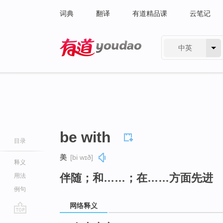
词典
翻译
有道精品课
云笔记
中英
有道 - 网易旗下搜索
be with
目录
美
[bi wɪð]
释义
伴随；和……；在……方面先进
用法
例句
网络释义
go