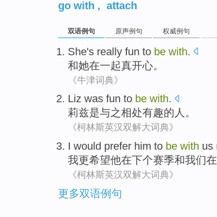
go with
,
attach
双语例句
原声例句
权威例句
She
's really
fun
to
be
with
.
和
她
在一起
真
开心
。
《牛津词典》
Liz
was
fun
to
be
with
.
莉
兹是与之相处
有趣
的人。
《柯林斯英汉双解大词典》
I
would prefer
him
to
be
with
us
我
更
希望
他
在下个
赛季
和
我们
在
《柯林斯英汉双解大词典》
更多双语例句