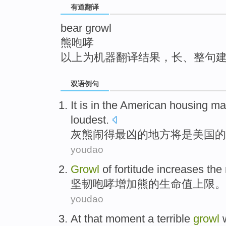
有道翻译
top
bear growl
熊咆哮
以上为机器翻译结果，长、整句
双语例句
It
is
in the American
housing
ma
loudest
.
灰熊
闹
得最凶
的
地方将
是
美国
的
youdao
Growl
of
fortitude
increases
the
坚韧
咆哮
增加
熊
的
生命值
上限
。
youdao
At that moment
a
terrible
growl
w