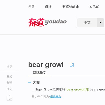
词典
翻译
有道精品课
云笔记
中英
有道 - 网易旗下搜索
bear growl
目录
网络释义
释义
大熊
翻译
例句
... Tiger Growl老虎咆哮
bear growl
大熊
bears gro
基于42个网页
-
相关网页
go