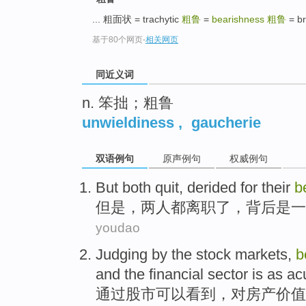
top
... 粗面状 = trachytic
粗鲁
=
bearishness
粗鲁
= br
基于80个网页
-
相关网页
同近义词
n. 笨拙；粗鲁
unwieldiness
,
gaucherie
双语例句
原声例句
权威例句
But
both
quit
, derided for their
b
但是
，
两人都
离职
了，
背后是一
youdao
Judging
by the
stock markets
,
b
and
the financial
sector
is
as
ac
通过
股市
可以看到，
对
房产
价值