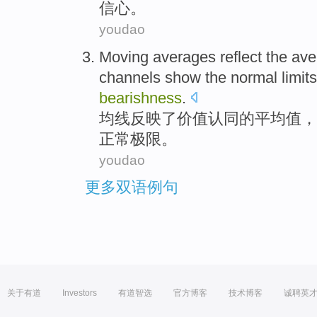
信心。
youdao
Moving averages
reflect
the
ave
channels
show
the
normal
limits
bearishness
.
均
线
反映
了
价值
认同
的
平均值
，
正常
极限
。
youdao
更多双语例句
关于有道
Investors
有道智选
官方博客
技术博客
诚聘英