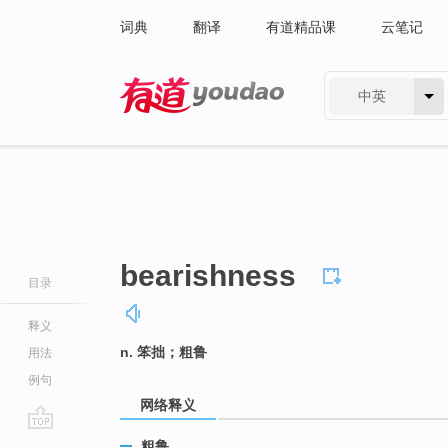
词典
翻译
有道精品课
云笔记
中英
有道 - 网易旗下搜索
bearishness
目录
释义
n. 笨拙；粗鲁
用法
例句
网络释义
go
粗鲁