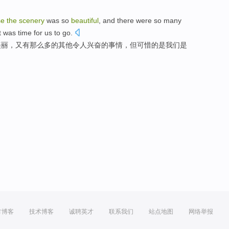
se
the
scenery
was
so
beautiful
,
and
there were
so
many
t
was
time for
us
to
go
.
美丽
，
又
有
那么
多
的
其他
令人兴奋
的
事情
，
但
可惜的是
我们
是
方博客
技术博客
诚聘英才
联系我们
站点地图
网络举报