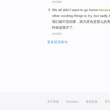
youdao
We
all
didn't want to
go
home
becau
other
exciting
things
to try,
but
sadly
i
我们
都
不想
回家，
因为
景色
是
那么
的
时候
该
离开了
。
youdao
更多双语例句
关于有道
Investors
有道智选
官