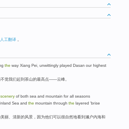
人工翻译
。
ng
the
way Xiang Pei,
unwittingly
played Dasan
our
highest
知不觉
我们
起到
茶山的
最高点
——云峰。
scenery
of
both
sea
and
mountain
for
all seasons
Inland Sea
and
the
mountain
through
the
layered
'
brise
的美丽
、
清新
的
风景
，
因为
他们
可以
很自然地
看到
濑户
内海
和