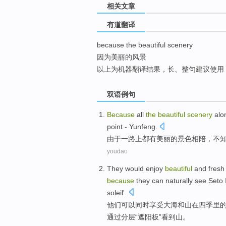
相关文章
top
有道翻译
because the beautiful scenery
因为美丽的风景
以上为机器翻译结果，长、整句建议使用
双语例句
Because
all
the
beautiful
scenery
alo
point
-
Yunfeng
.
由于
一路上都
有
美丽
的
景色
相陪，
不
youdao
They
would
enjoy
beautiful
and
fresh
because
they
can
naturally
see
Seto
soleil
'.
他们
可以
同时
享受
大海
和
山
在
四季
里
通过
分层
“
遮阳板
”看到山。