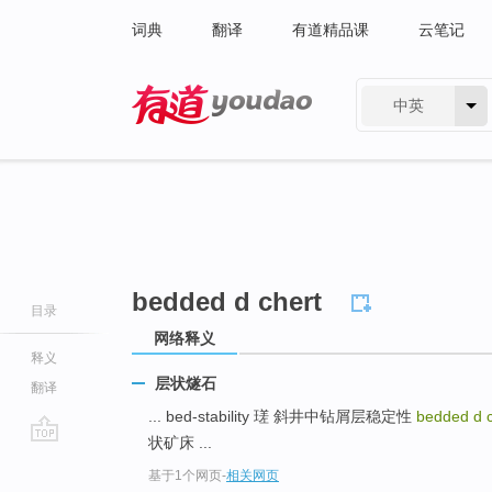
词典
翻译
有道精品课
云笔记
中英
有道 - 网易旗下搜索
bedded d chert
目录
网络释义
释义
层状燧石
翻译
... bed-stability 瑳 斜井中钻屑层稳定性
bedded d 
状矿床 ...
go
基于1个网页
-
相关网页
top