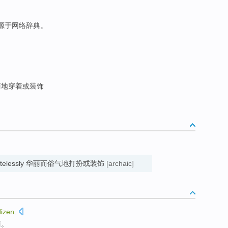
来源于网络辞典。
丽地穿着或装饰
 or tastelessly 华丽而俗气地打扮或装饰
[archaic]
izen
.
丽。