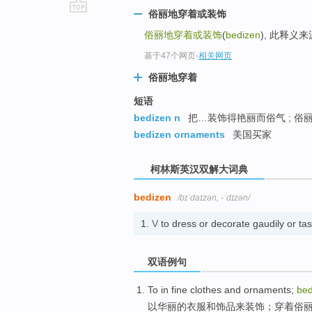
俗丽地穿着或装饰
go
俗丽地穿着或装饰
(
bedizen
), 此释义
top
基于47个网页
-
相关网页
俗丽地穿着
短语
bedizen n
把…装饰得艳丽而俗气 ; 俗
bedizen ornaments
美国买家
柯林斯英汉双解大词典
bedizen
/bɪˈdaɪzən, -ˈdɪzən/
1.
V
to dress or decorate gaudily
双语例句
To
in
fine
clothes
and
ornaments
;
bed
以
华丽的
衣服
和
饰品来装饰
；
穿着
俗