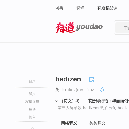
词典
翻译
有道精品课
中
有道 - 网易旗下搜索
bedizen
目录
英
[bɪˈdaɪz(ə)n; -ˈdɪz-]
释义
v. （诗文）将……装扮得俗艳；华丽而
权威词典
[ 第三人称单数 bedizens 现在分词 bedizen
用法
例句
网络释义
英英释义