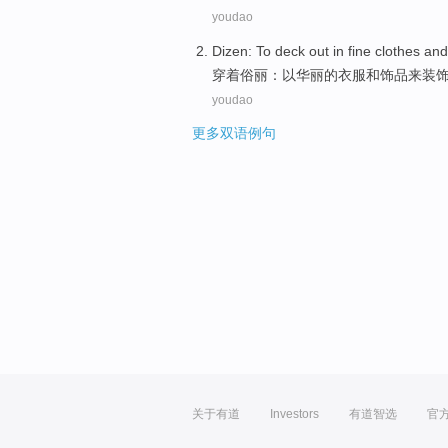
youdao
Dizen
: To deck out
in
fine
clothes
and
穿着
俗
丽：以华丽的
衣服
和
饰品来装
youdao
更多双语例句
关于有道
Investors
有道智选
官