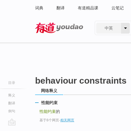
词典
翻译
有道精品课
云笔记
中英
有道 - 网易旗下搜索
behaviour constraints
目录
网络释义
释义
性能约束
翻译
例句
性能约束
的
基于8个网页
-
相关网页
go