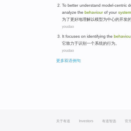
To
better
understand
model-centric
d
analyze
the
behaviour
of
your
syste
为了
更好地
理解
以模型为
中心
的
开发
youdao
It
focuses on
identifying
the
behaviou
它
致力于
识别
一个
系统
的
行为
。
youdao
更多双语例句
关于有道
Investors
有道智选
官