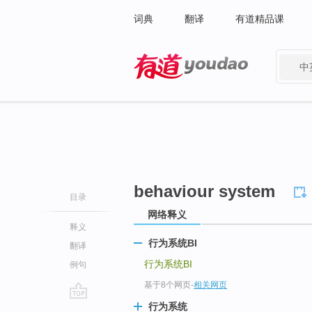
词典
翻译
有道精品课
中
有道 - 网易旗下搜索
behaviour system
目录
网络释义
释义
行为系统BI
翻译
行为系统BI
例句
基于8个网页
-
相关网页
行为系统
go