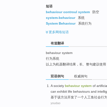
top
短语
behaviour controul system
防空
system-behaviour
系统
System Behaviour
系统行为
更多
网络短语
有道翻译
behaviour system
行为系统
以上为机器翻译结果，长、整句建议使用
双语例句
权威例句
A
society
behaviour
system
of
artificia
can
exhibit
life
behaviours
and
intell
基于
该
方法
开发了
一个
人工
鱼
社会
行
youdao