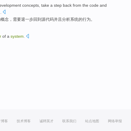
evelopment
concepts
,
take
a
step
back
from
the code
and
m
.
的
概念
，
需要
退
一步
回到
源代码
并且
分析
系统
的
行为
。
r
of
a
system
.
方博客
技术博客
诚聘英才
联系我们
站点地图
网络举报