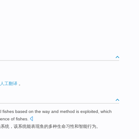
人工翻译
。
l
fishes
based on
the
way and
method
is
exploited
,
which
igence
of
fishes.
为
系统
，
该
系统
能
表现
鱼
的多种
生命
习性
和
智能
行为。