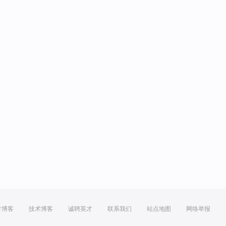
方博客
技术博客
诚聘英才
联系我们
站点地图
网络举报