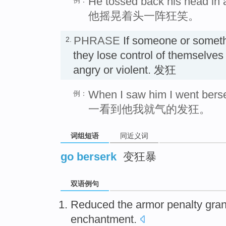
He tossed back his head in a
他摇晃着头一阵狂笑。
PHRASE
If someone or somet
2.
they lose control of themselve
angry or violent. 发狂
When I saw him I went berse
例：
一看到他我就气的发狂。
词组短语
同近义词
go berserk
变狂暴
双语例句
Reduced
the
armor
penalty
gran
enchantment
.