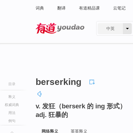
词典
翻译
有道精品课
云笔记
中英
有道 - 网易旗下搜索
berserking
目录
释义
v. 发狂（berserk 的 ing 形式）
权威词典
用法
adj. 狂暴的
例句
网络释义
英英释义