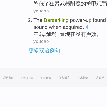
降低了
狂暴
武器
附魔
的
护甲
惩罚
youdao
The
Berserking
power-up foun
sound
when acquired.
在
战场吃狂暴现在
没有
声
效。
youdao
更多双语例句
关于有道
Investors
有道智选
官方博客
技术博客
诚聘英