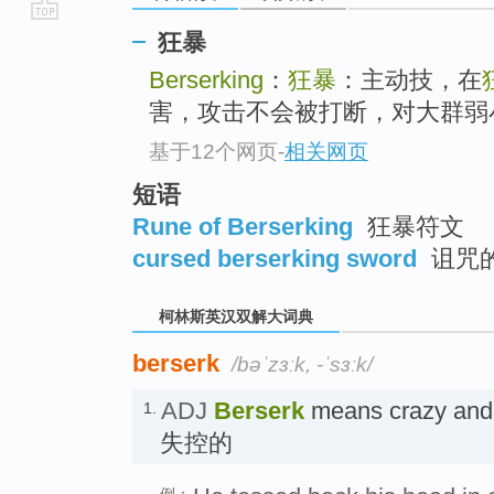
go
狂暴
top
Berserking
：
狂暴
：主动技，在
害，攻击不会被打断，对大群弱
基于12个网页
-
相关网页
短语
Rune of Berserking
狂暴符文
cursed berserking sword
诅咒
柯林斯英汉双解大词典
berserk
/bəˈzɜːk, -ˈsɜːk/
ADJ
Berserk
means crazy and 
1.
失控的
例：