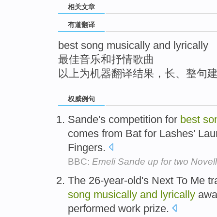
相关文章
top
有道翻译
best song musically and lyrically
最佳音乐和抒情歌曲
以上为机器翻译结果，长、整句
权威例句
Sande's competition for
best
so
comes from Bat for Lashes' La
Fingers.
BBC:
Emeli Sande up for two Novel
The 26-year-old's Next To Me tr
song
musically
and
lyrically
awa
performed work prize.