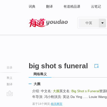
词典
翻译
有道精品课
云笔记
中英
有道 - 网易旗下搜索
big shot s funeral
目录
网络释义
释义
大腕
翻译
介绍: 中文名:
大腕
英文名:
Big Shot s Funeral
资源格
年导演: 冯小刚演员: 英达 Da Ying ..... Louie Wang 
go
基于14个网页
-
相关网页
top